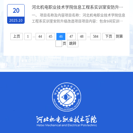
处2025年10月20日...
对该项目进行了评审。根据评审小组出具的评审报告，确定
河北机电职业技术学院信息工程系实训室安防升级
该项目成交供应商信息如下：成交供应商:邢台市建设工程质
20
改造项目询价公告
量检测有限公司成交金额：32000元如对上述公告内容有异
一、 项目名称及内容项目名称：河北机电职业技术学院信息
议,可在公告期内向采购人提出书面质疑。联系电话：0319-
2025.10
工程系实训室安防升级改造项目项目内容：包含9间实训室
8769621河北机电职业技术学院后勤与资产管理处2025年
多媒体系统调试，摄像头及硬盘监控录像机安装、中心机房
10月20日...
及设备柜理线等，最高限价30000元（叁万元整，包括税费
...
...
上页
1
44
45
46
47
48
584
下页
到第
等所有费用），报价超过最高限价为无效报价。二、供应商
页
跳转
资格要求1.满足《中华人民共和国政府采购法》第二十二条
规定；2.本项目的特定资格要求：无3.本项目不接受转包，
不接受联合体投标。4.投标人须提供以下资格证明文件：...