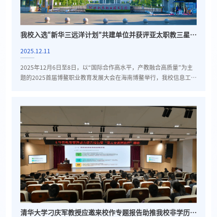
我校入选“新华三远洋计划”共建单位并获评亚太职教三星院
校
2025.12.11
2025年12月6日至8日，以“国际合作高水平，产教融合高质量”为主
题的2025首届博鳌职业教育发展大会在海南博鳌举行，我校信息工程
系大数据技术专业教师袁媛和郭小静应邀参加了此次盛会。会上，我
校在职业教育国际合作方面取得重要成果，大数据技术专业获得两项
重要认可。 我校正式成为“新华三集团远洋计划”共建单位，该计划旨
在共同推动国际化数字技能人才培养体系与技术标准建设。此次入选
标志着我校大数据技术专业在“职教出海”...
清华大学刁庆军教授应邀来校作专题报告助推我校非学历教