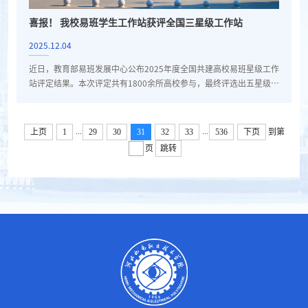
喜报！ 我校易班学生工作站获评全国三星级工作站
2025.12.04
近日，教育部易班发展中心公布2025年度全国共建高校易班星级工作
站评定结果。本次评定共有1800余所高校参与，最终评选出五星级工
作站16所、四星级工作站142所、三星级工作站183所。我校易班学
生工作站获评三星级工作站。我校易班学生工作站始终坚持以“立德
树人”为根本任务，致力于构建线上与线下深度融合的育人新阵地。
...
...
上页
1
29
30
31
32
33
536
下页
到第
线上，工作站持续加强思想引领与内容建设，打造主题鲜明的网络思
页
跳转
政空间；线下，工作站紧密围绕学生成长需求，举办丰富多彩的校园
文化活动，...