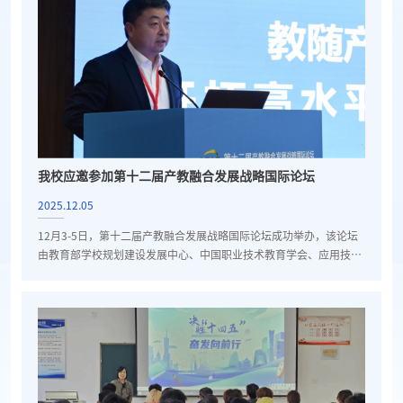
第一，做科研要有方向，强调科研需立足学校办学特色，紧扣区域产
业需求与教育教学实际，实现“科研服务教学、...
我校应邀参加第十二届产教融合发展战略国际论坛
2025.12.05
12月3-5日，第十二届产教融合发展战略国际论坛成功举办，该论坛
由教育部学校规划建设发展中心、中国职业技术教育学会、应用技术
大学（学院）联盟联合主办。学校副校长张能云受邀率队参会，并以
“教随产出，守敬赋能，开拓高水平国际合作新格局”为题作主题报
告，系统展现学校在产教融合国际化领域的探索实践与创新成果。报
告中，张能云首先聚焦“守敬学院”品牌建设，详细介绍了学校通过师
资派遣、境外授课、留学生培养、短期研学等多元合作形式，...