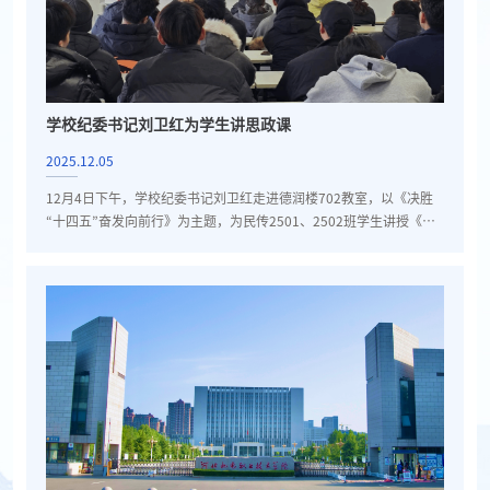
学校纪委书记刘卫红为学生讲思政课
2025.12.05
12月4日下午，学校纪委书记刘卫红走进德润楼702教室，以《决胜
“十四五”奋发向前行》为主题，为民传2501、2502班学生讲授《形
势与政策》课，引导青年学子深刻感悟国家发展脉搏，凝聚青春奋进
力量。刘卫红结合翔实数据与生动案例，系统梳理了“十四五”时期我
国发展的辉煌历程与宝贵经验。授课中，她以一组组翔实的数据和一
系列伟大成就与同学们共同回顾了“十四五”期间，我国在经济发展、
科技创新、民生保障、生态建设、文化建设等领域实现全方位跃
升，...