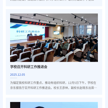
应用特色品牌。2025年12月3日，全国职业技能大赛金牌团队交流座
谈会在德润楼京东方会议室成功举办。副校长赵晓东、教务处长张振
山、机械工程系主任张勇、副主任李海涛及金牌团队教师代表参加了
本次座谈会。 赵晓东强调，要以金牌荣誉为契机，从团队建设、技术
服务、人才培养三个维度发力，夯实数字孪生技术应用基础，...
学校召开科研工作推进会
2025.12.05
为锚定我校科研工作重点，推动有组织科研，12月5日下午，学校在
京东报告厅召开科研工作推进会。校长王彦林，副校长赵晓东出席会
议，会议由赵晓东主持。各系部主任、科研岗人员、科研骨干、博士
以及科研管理部门相关人员参会。王彦林以《以科研之火，淬炼职教
之剑》为题作指导讲话，对学校科研工作高质量发展提出四点要求。