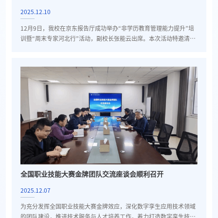
育创新发展
2025.12.10
12月9日，我校在京东报告厅成功举办“非学历教育管理能力提升”培
训暨“周末专家河北行”活动，副校长张能云出席。本次活动特邀清华
大学继续教育学院终身教育与终身学习研究院院长、中国教育发展战
略学会产教融合专业委员会理事长、中国企业联合会培训工作委员会
副主任刁庆军教授，作题为《高校继续教育理念更新与实践探索》的
专题报告。刁庆军以“终身教育理念下的继续教育”为宏观视角，从三
个维度展开了深刻阐述：一是立足服务国家与产业发展战略的高
度，...
全国职业技能大赛金牌团队交流座谈会顺利召开
2025.12.07
为充分发挥全国职业技能大赛金牌效应，深化数字孪生应用技术领域
的团队建设，推进技术服务与人才培养工作，着力打造数字孪生技术