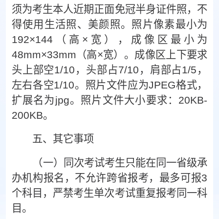
须为考生本人近期正面免冠半身证件照
，
不
得使用生活照、美颜照。
照片像素最小为
192×144（高×宽），成像区最小为
48mm×33mm（高×宽）。成像区上下要求
头上部空1/10，头部占7/10，肩部占1/5，
左右各空1/10。照片文件应为JPEG格式，
扩展名为jpg。照片文件大小要求：20KB-
200KB。
五、其它
事项
（一）
同次考试考生只能在同一省级承
办机构报名，不允许跨省报考
，
最多可报
3
个科目，严禁考生单次考试重复报考同一科
目。