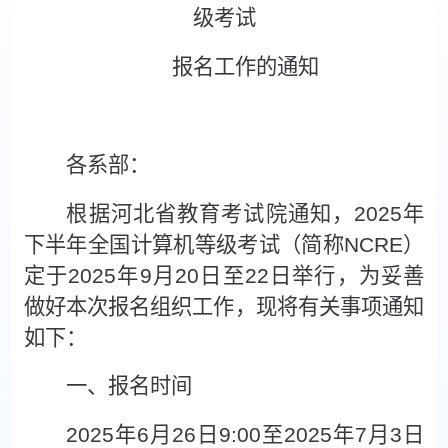
级考试
报名工作的通知
各系部：
根据河北省教育考试院通知，
202
5
年
下
半年全国计算机等级考试（简称
NCRE）
定
于
202
5
年
9
月
2
0
日至
22
日举行，为妥善
做好本次报名组织工作，现将有关事项通知
如下：
一、报名时间
202
5
年
6
月
26
日
9:00至202
5
年
7
月
3
日