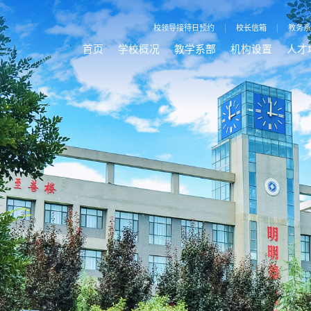
校领导接待日预约
|
校长信箱
|
教务系
首页
学校概况
教学系部
机构设置
人才