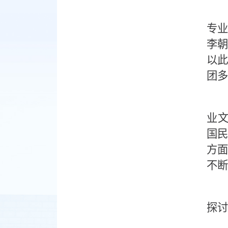
专业
李朝
以此
团多
业文
国民
方面
不断
探讨