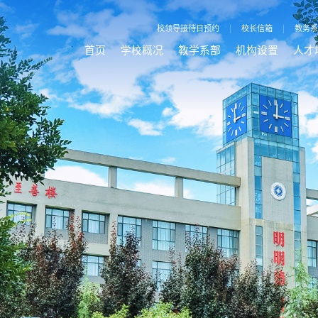
校领导接待日预约
|
校长信箱
|
教务系
首页
学校概况
教学系部
机构设置
人才