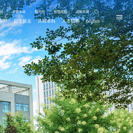
统
|
学管系统
|
图书馆
|
智慧校园
|
迎新系统
培养
招生就业
共建本科
人才招聘
English