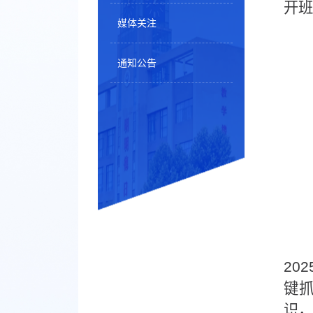
开班
媒体关注
通知公告
20
键
识，