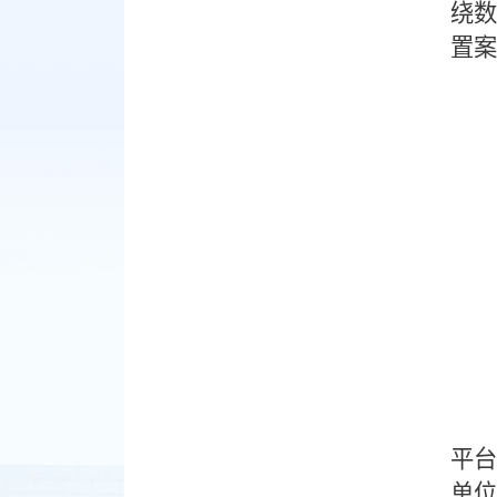
绕数
置案
平台
单位